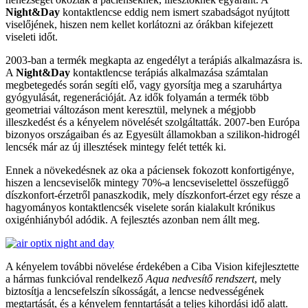
Night&Day
kontaktlencse eddig nem ismert szabadságot nyújtott
viselőjének, hiszen nem kellet korlátozni az órákban kifejezett
viseleti időt.
2003-ban a termék megkapta az engedélyt a terápiás alkalmazásra is.
A
Night&Day
kontaktlencse terápiás alkalmazása számtalan
megbetegedés során segíti elő, vagy gyorsítja meg a szaruhártya
gyógyulását, regenerációját. Az idők folyamán a termék több
geometriai változáson ment keresztül, melynek a mégjobb
illeszkedést és a kényelem növelését szolgáltatták. 2007-ben Európa
bizonyos országaiban és az Egyesült államokban a szilikon-hidrogél
lencsék már az új illesztések mintegy felét tették ki.
Ennek a növekedésnek az oka a páciensek fokozott konfortigénye,
hiszen a lencseviselők mintegy 70%-a lencseviselettel összefüggő
díszkonfort-érzetről panaszkodik, mely díszkonfort-érzet egy része a
hagyományos kontaktlencsék viselete során kialakult krónikus
oxigénhiányból adódik. A fejlesztés azonban nem állt meg.
A kényelem további növelése érdekében a Ciba Vision kifejlesztette
a hármas funkcióval rendelkező
Aqua nedvesítő rendszert
, mely
biztosítja a lencsefelszín síkosságát, a lencse nedvességének
megtartását, és a kényelem fenntartását a teljes kihordási idő alatt.