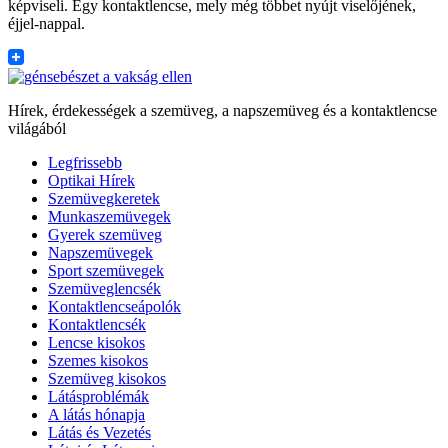
képviseli. Egy kontaktlencse, mely még többet nyújt viselőjének,
éjjel-nappal.
Hírek, érdekességek a szemüveg, a napszemüveg és a kontaktlencse
világából
Legfrissebb
Optikai Hírek
Szemüvegkeretek
Munkaszemüvegek
Gyerek szemüveg
Napszemüvegek
Sport szemüvegek
Szemüveglencsék
Kontaktlencseápolók
Kontaktlencsék
Lencse kisokos
Szemes kisokos
Szemüveg kisokos
Látásproblémák
A látás hónapja
Látás és Vezetés