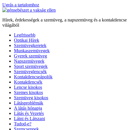
Ugrás a tartalomhoz
Hírek, érdekességek a szemüveg, a napszemüveg és a kontaktlencse
világából
Legfrissebb
Optikai Hírek
Szemüvegkeretek
Munkaszemüvegek
Gyerek szemüveg
Napszemüvegek
Sport szemüvegek
Szemüveglencsék
Kontaktlencseápolók
Kontaktlencsék
Lencse kisokos
Szemes kisokos
Szemüveg kisokos
Látásproblémák
A látás hónapja
Látás és Vezetés
Látni és Látszani
Tudod-e?
Szemcseppek