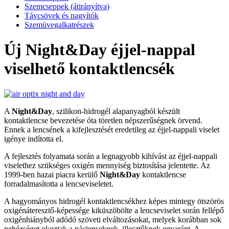
Szemcseppek (átirányítva)
Távcsövek és nagyítók
Szemüvegalkatrészek
Új Night&Day éjjel-nappal
viselhető kontaktlencsék
A
Night&Day
, szilikon-hidrogél alapanyagból készült
kontaktlencse bevezetése óta töretlen népszerűségnek örvend.
Ennek a lencsének a kifejlesztését eredetileg az éjjel-nappali viselet
igénye indította el.
A fejlesztés folyamata során a legnagyobb kihívást az éjjel-nappali
viselethez szükséges oxigén mennyiség biztosítása jelentette. Az
1999-ben hazai piacra kerülő
Night&Day
kontaktlencse
forradalmasította a lencseviseletet.
A hagyományos hidrogél kontaktlencsékhez képes mintegy ötszörös
oxigénáteresztő-képessége kiküszöbölte a lencseviselet során fellépő
oxigénhiányból adódó szöveti elváltozásokat, melyek korábban sok
nehézséget okoztak a pácienseknek, illesztőknek egyaránt. A