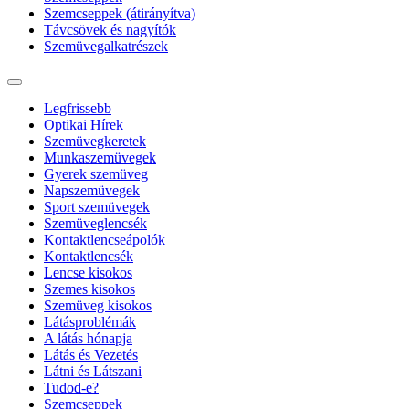
Szemcseppek (átirányítva)
Távcsövek és nagyítók
Szemüvegalkatrészek
Legfrissebb
Optikai Hírek
Szemüvegkeretek
Munkaszemüvegek
Gyerek szemüveg
Napszemüvegek
Sport szemüvegek
Szemüveglencsék
Kontaktlencseápolók
Kontaktlencsék
Lencse kisokos
Szemes kisokos
Szemüveg kisokos
Látásproblémák
A látás hónapja
Látás és Vezetés
Látni és Látszani
Tudod-e?
Szemcseppek