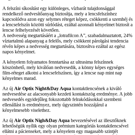
A felszíni síkosítást egy különleges, vízbarát tulajdonsággal
rendelkező nedvesítőanyag biztosítja, mely a lencsfelszínhez
kapcsolódva azon egy selymes réteget képez, csökkenti a szemhéj és
a lencsefelszín közötti súrlódást, ezáltal azonnali kényelmet biztosít a
lencse felhelyezését követően.
A nedvesség megtartásáért a „lotrafilcon A”, szabadalmaztatott, 24%
víztartalmú alapanyag a felelős, mely csökkent párolgási tendencia
révén képes a nedvesség megtartására, biztosítva ezáltal az egész
napos kényelmet.
A kényelem folyamatos fenntartása az ultrasima felszínnek
köszönhető, mely kiválóan nedvesedik, a könny képes egységes
film-réteget alkotni a lencsefelszínen, így a lencse nap mint nap
kényelmes marad.
Az új
Air Optix Night&Day Aqua
kontaktlencsének a kiváló
nedvesedése az alacsonyabb kezdeti kontaktszög eredménye. A jobb
nedvesedés egyidejűleg fokozottabb felrakódásokkal szembeni
ellenállást is eredményez, mely úgyszintén hozzájárul a
kényelmesebb viselethez.
Az új
Air Optix Nigh&Day Aqua
bevezetésével az illesztőknek
lehetőségük nyílik egy olyan prémium kategóriás kontaktlencsével
ellátni a pácienseket, mely a kényelem egy magasabb szintjét