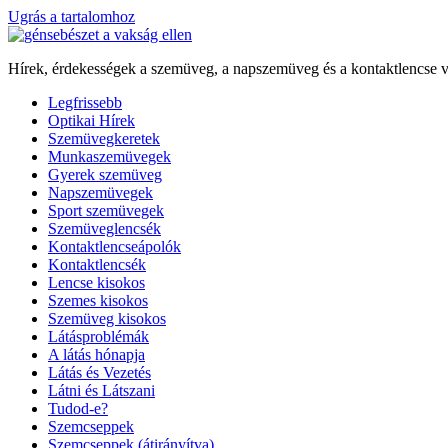
Ugrás a tartalomhoz
Hírek, érdekességek a szemüveg, a napszemüveg és a kontaktlencse v
Legfrissebb
Optikai Hírek
Szemüvegkeretek
Munkaszemüvegek
Gyerek szemüveg
Napszemüvegek
Sport szemüvegek
Szemüveglencsék
Kontaktlencseápolók
Kontaktlencsék
Lencse kisokos
Szemes kisokos
Szemüveg kisokos
Látásproblémák
A látás hónapja
Látás és Vezetés
Látni és Látszani
Tudod-e?
Szemcseppek
Szemcseppek (átirányítva)