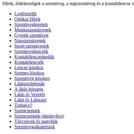
Hírek, érdekességek a szemüveg, a napszemüveg és a kontaktlencse v
Legfrissebb
Optikai Hírek
Szemüvegkeretek
Munkaszemüvegek
Gyerek szemüveg
Napszemüvegek
Sport szemüvegek
Szemüveglencsék
Kontaktlencseápolók
Kontaktlencsék
Lencse kisokos
Szemes kisokos
Szemüveg kisokos
Látásproblémák
A látás hónapja
Látás és Vezetés
Látni és Látszani
Tudod-e?
Szemcseppek
Szemcseppek (átirányítva)
Távcsövek és nagyítók
Szemüvegalkatrészek