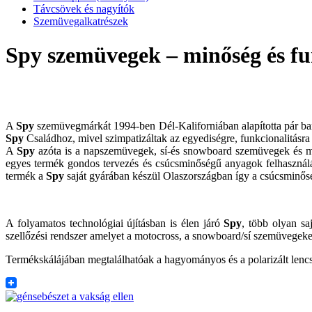
Távcsövek és nagyítók
Szemüvegalkatrészek
Spy szemüvegek – minőség és fu
A
Spy
szemüvegmárkát 1994-ben Dél-Kaliforniában alapította pár barát
Spy
Családhoz, mivel szimpatizáltak az egyediségre, funkcionalitásra é
A
Spy
azóta is a napszemüvegek, sí-és snowboard szemüvegek és mot
egyes termék gondos tervezés és csúcsminőségű anyagok felhasználás
termék a
Spy
saját gyárában készül Olaszországban így a csúcsminősé
A folyamatos technológiai újításban is élen járó
Spy
, több olyan sa
szellőzési rendszer amelyet a motocross, a snowboard/sí szemüvegek
Termékskálájában megtalálhatóak a hagyományos és a polarizált lencs