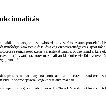
nkcionalitás
, akik a motorsport, a snowboard, bmx, surf és az autósport-életből is
s minőségre való törekvéssel és a cég elkötelezettségével a sport iránt.
ocross szemüvegek széles választékát kínálja. A cég mind a keretek
ával kerül gyártásra, hogy maximálisan kielégítse viselője igényeit é
g garantált!
ját fejlesztést tudhat magáénak mint az „ARC” 100% torzításmentes l
en kívül a sport-napszemüvegeknél is alkalmaznak.
és napszemüvegek (minden lencse 100%-os UV védelmet biztosít a telje