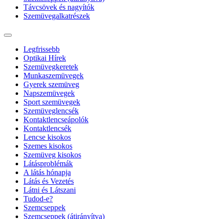
Távcsövek és nagyítók
Szemüvegalkatrészek
Legfrissebb
Optikai Hírek
Szemüvegkeretek
Munkaszemüvegek
Gyerek szemüveg
Napszemüvegek
Sport szemüvegek
Szemüveglencsék
Kontaktlencseápolók
Kontaktlencsék
Lencse kisokos
Szemes kisokos
Szemüveg kisokos
Látásproblémák
A látás hónapja
Látás és Vezetés
Látni és Látszani
Tudod-e?
Szemcseppek
Szemcseppek (átirányítva)